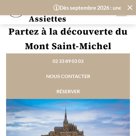
Panneau de gestion des cookies
Hôtel-Restaurant
Dès septembre 2026 : une nouvelle 
Les Treize
Assiettes
Partez à la découverte du
Mont Saint-Michel
02 33 89 03 03
NOUS CONTACTER
RÉSERVER