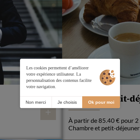
Les cookies permettent d’améliorer
votre expérience utilisateur. La
personnalisation des contenus facilite
votre navigation.
Formule petit-d
Non merci
Je choisis
Ok pour moi
À partir de 85.40 € pour 
Chambre et petit-déjeuner