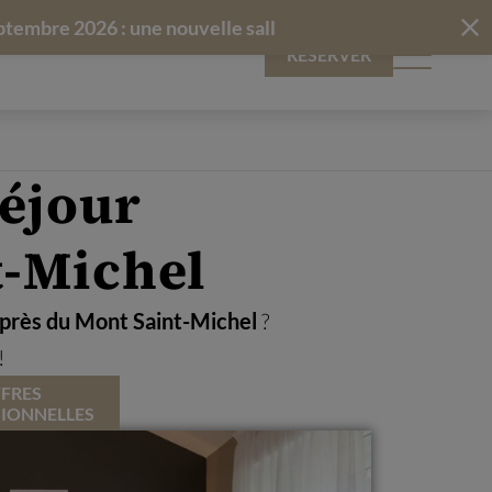
6 : une nouvelle salle pour vos mariages et séminaires j
RÉSERVER
séjour
t-Michel
 près du Mont Saint-Michel
?
!
FRES
IONNELLES