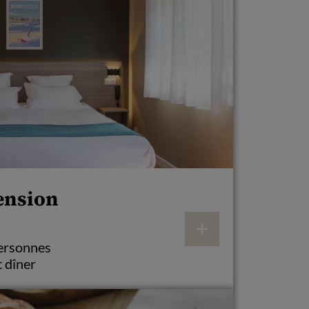
ension
personnes
 dîner