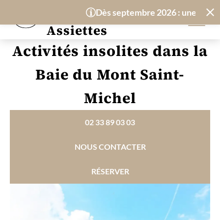
Panneau de gestion des cookies
Hôtel-Restaurant
Dès septembre 2026 : une nouvelle 
Les Treize
Assiettes
Activités insolites dans la
Baie du Mont Saint-
Michel
02 33 89 03 03
NOUS CONTACTER
RÉSERVER